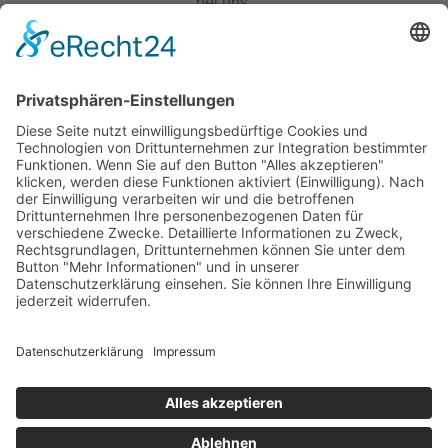
bei uns.
Profitieren Sie von attraktiven Preisen bei Buchung
eines Arrangements! Unsere Arrangements finden
Sie
hier
.
Bewerbung
AGB
Impressum
Datenschutz
Sitemap
Cookies
Barrierefreiheitserklärung