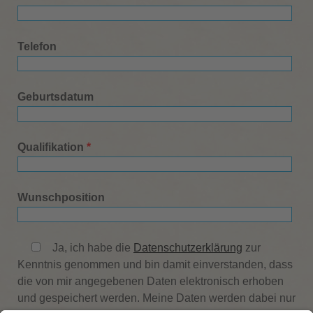
Telefon
Geburtsdatum
Qualifikation
*
Wunschposition
Ja, ich habe die
Datenschutzerklärung
zur
Kenntnis genommen und bin damit einverstanden, dass
die von mir angegebenen Daten elektronisch erhoben
und gespeichert werden. Meine Daten werden dabei nur