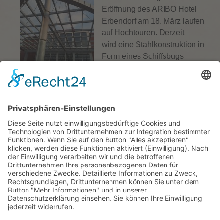
Eröffnung des ARIBO Hotel
Erbendorf am 18. März laufen
auf Hochtouren. Derzeit
wird eine Stahlkonstruktion in
Form eines Schiffsbugs
angebracht. Sie wird dem
ARIBO Hotel endgültig das Aussehen eines Schiffes
verleihen. Eine aufwendige Planung der
Sonderanfertigung war nicht zuletzt deshalb nötig, weil
die Konstruktion erst zum Ende der Bauphase
angebracht werden sollen, und zudem auch, …
weiterlesen