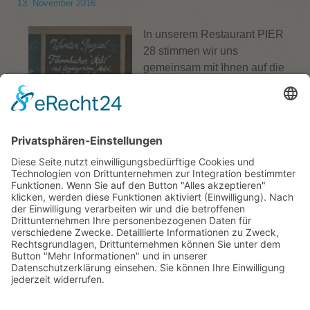
13. November 2016
In unserem Restaurant PIER
28 stimmen wir uns
gemeinsam mit Ihnen auf die
kalte Jahreszeit ein und
wärmen uns von innen heraus
– mit unseren winterlichen
Angeboten, wie einer
Gänsebrust mit Blaukraut oder einer süßen Variante
unserer Flammkuchen mit Zimt kann uns die Kälte
nichts mehr anhaben!