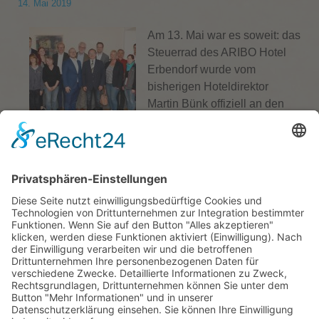
14. Mai 2019
Am 13. Mai war es soweit: das
Steuerrad des ARIBO Hotel
Erbendorf wurde vom
bisherigen Hoteldirektor
Martin Bünk offiziell an den
neuen Hoteldirektor Harald
Bruischütz übergeben. Dazu
hatte das ARIBO Hotel Erbendorf zu einem Käptn’s
Dinner im Pfalzgrafensaal geladen. Zahlreiche
Kooperationspartner, das Team des Hotels und Vertreter
aus der Politik waren der Einladung gefolgt.
Geschäftsführer …
weiterlesen