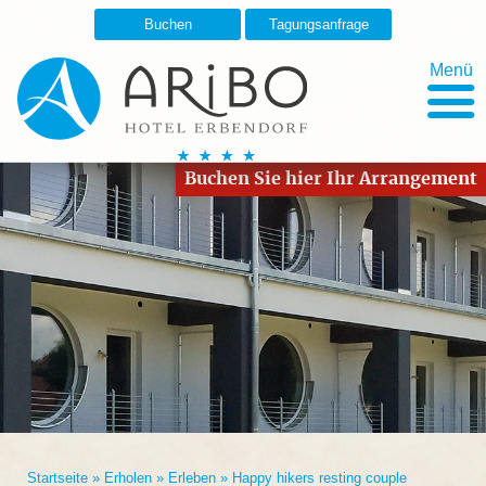
Buchen
Tagungsanfrage
Menü
Buchen Sie hier Ihr Arrangement
Startseite
»
Erholen
»
Erleben
»
Happy hikers resting couple