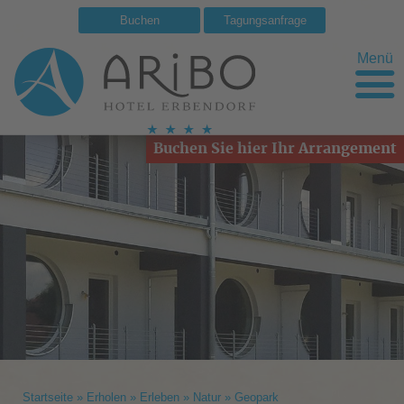
Buchen
Tagungsanfrage
Menü
Buchen Sie hier Ihr Arrangement
Startseite
»
Erholen
»
Erleben
»
Natur
»
Geopark