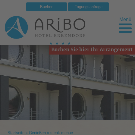
Buchen
Tagungsanfrage
Menü
Buchen Sie hier Ihr Arrangement
Startseite
»
Genießen
»
steak-menue