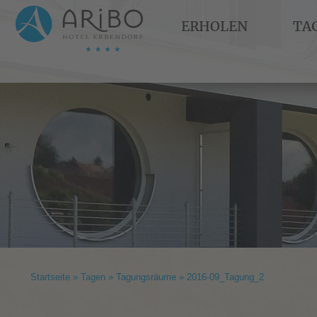
ERHOLEN
TA
Startseite
»
Tagen
»
Tagungsräume
»
2016-09_Tagung_2