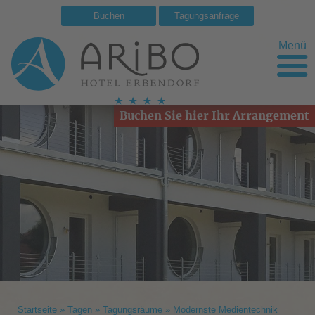
Buchen
Tagungsanfrage
Menü
Buchen Sie hier Ihr Arrangement
Startseite
»
Tagen
»
Tagungsräume
»
Modernste Medientechnik