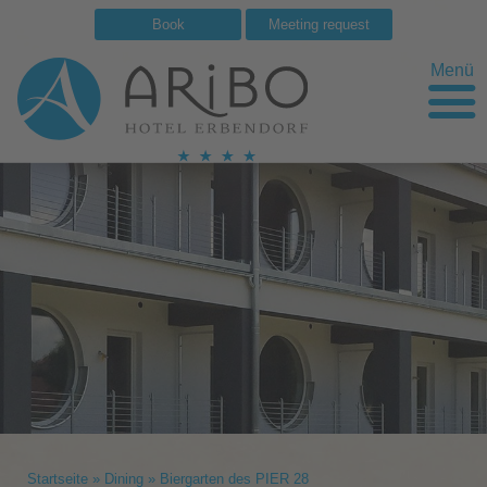
Book
Meeting request
Menü
Startseite
»
Dining
»
Biergarten des PIER 28