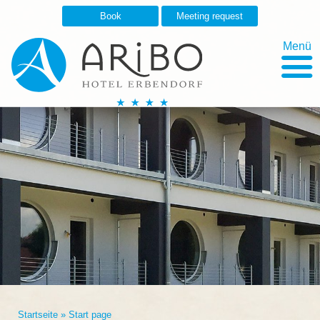
Book
Meeting request
Menü
Startseite
»
Start page