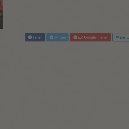
Teilen
Twitten
auf Google+ teilen
per E