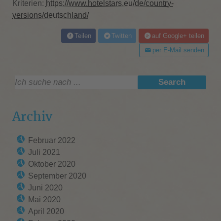
Kriterien:
https://www.hotelstars.eu/de/country-
versions/deutschland/
Teilen
Twitten
auf Google+ teilen
per E-Mail senden
Suche:
Search
Archiv
Februar 2022
Juli 2021
Oktober 2020
September 2020
Juni 2020
Mai 2020
April 2020