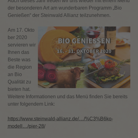
Auch dieses Jahr freuen wir uns wieder mit einem Menü
der besonderen Art am wunderbaren Programm „Bio
Genießen“ der Steinwald Allianz teilzunehmen.
Am 17. Okto
ber 2020
servieren wir
Ihnen das
Beste was
die Region
an Bio
Qualität zu
bieten hat.
Weitere Informationen und das Menü finden Sie bereits
unter folgendem Link:
https://www.steinwald-allianz.de/…/%C3%B6ko-
modell…/pier-28/