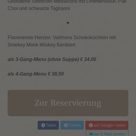
Gebratene Seeteufel-Medaillons mit Limettensoße, Pak
Choi und schwarze Tagliarini
♥
Flammende Herzen: Valrhona Schokoküchlein mit
Smokey Monk-Wiskey flambiert
als 3-Gang-Menu (ohne Suppe) € 34,00
als 4-Gang-Menu € 38,50
Zur Reservierung
Teilen
Twitten
auf Google+ teilen
per E-Mail senden